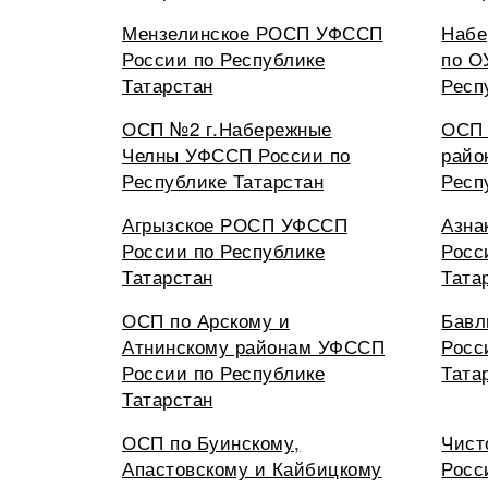
Мензелинское РОСП УФССП
Набе
России по Республике
по О
Татарстан
Респ
ОСП №2 г.Набережные
ОСП 
Челны УФССП России по
райо
Республике Татарстан
Респ
Агрызское РОСП УФССП
Азна
России по Республике
Росс
Татарстан
Тата
ОСП по Арскому и
Бавл
Атнинскому районам УФССП
Росс
России по Республике
Тата
Татарстан
ОСП по Буинскому,
Чист
Апастовскому и Кайбицкому
Росс