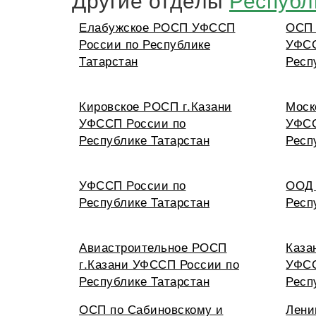
Елабужское РОСП УФССП
ОСП 
России по Республике
УФСС
Татарстан
Респ
Кировское РОСП г.Казани
Моск
УФССП России по
УФСС
Республике Татарстан
Респ
УФССП России по
ООД 
Республике Татарстан
Респ
Авиастроительное РОСП
Каза
г.Казани УФССП России по
УФСС
Республике Татарстан
Респ
ОСП по Сабиновскому и
Лени