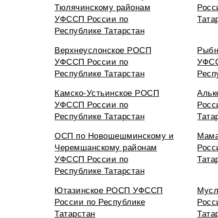
Тюлячинскому районам
Росс
УФССП России по
Тата
Республике Татарстан
Верхнеуслонское РОСП
Рыбн
УФССП России по
УФСС
Республике Татарстан
Респ
Камско-Устьинское РОСП
Альк
УФССП России по
Росс
Республике Татарстан
Тата
ОСП по Новошешминскому и
Мам
Черемшанскому районам
Росс
УФССП России по
Тата
Республике Татарстан
Ютазинское РОСП УФССП
Мус
России по Республике
Росс
Татарстан
Тата