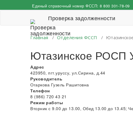
Перейти
Единый справочный номер ФССП:
8 800 301-78-09
к
содержимому
Проверка задолженности
Главная
/
Отделения ФССП
/
Ютазинское
Ютазинское РОСП У
Адрес
423950, пгт.уруссу, ул.Сирина, д.44
Руководитель
Огаркова Гузель Рашитовна
Телефон
8 (986) 720 43 21
Режим работы
Вторник с 9.00 до 13.00, Обед 13.00 до 13.45; Ч