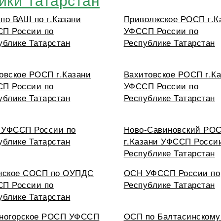
по ВАШ по г.Казани
Приволжское РОСП г.К
П России по
УФССП России по
ублике Татарстан
Республике Татарстан
овское РОСП г.Казани
Вахитовское РОСП г.К
П России по
УФССП России по
ублике Татарстан
Республике Татарстан
УФССП России по
Ново-Савиновский РО
ублике Татарстан
г.Казани УФССП Росси
Республике Татарстан
нское СОСП по ОУПДС
ОСН УФССП России по
П России по
Республике Татарстан
ублике Татарстан
ногорское РОСП УФССП
ОСП по Балтасинскому