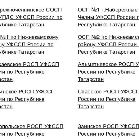
режночелнинское СОСП
ОСП №1 г.Набережные
УПДС УФССП России по
Челны УФССП России 
ублике Татарстан
Республике Татарстан
№1 по Нижнекамскому
ОСП №2 по Нижнекамс
ну УФССП России по
району УФССП России 
ублике Татарстан
Республике Татарстан
каевское РОСП УФССП
Альметьевское РОСП 
ии по Республике
России по Республике
рстан
Татарстан
инское РОСП УФССП
Спасское РОСП УФСС
ии по Республике
России по Республике
рстан
Татарстан
опольское РОСП УФССП
Заинское РОСП УФСС
ии по Республике
России по Республике