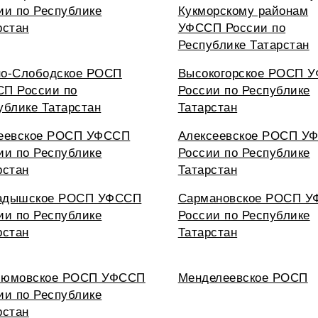
ии по Республике
Кукморскому районам
рстан
УФССП России по
Республике Татарстан
о-Слободское РОСП
Высокогорское РОСП 
П России по
России по Республике
ублике Татарстан
Татарстан
еевское РОСП УФССП
Алексеевское РОСП У
ии по Республике
России по Республике
рстан
Татарстан
адышское РОСП УФССП
Сармановское РОСП 
ии по Республике
России по Республике
рстан
Татарстан
люмовское РОСП УФССП
Менделеевское РОСП
ии по Республике
рстан