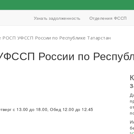
Узнать задолженность
Отделения ФССП
 РОСП УФССП России по Республике Татарстан
ФССП России по Республ
К
з
Д
п
о
етверг с 13.00 до 18.00, Обед 12.00 до 12.45
п
И
б
"
О