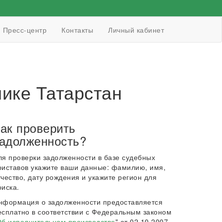
Пресс-центр
Контакты
Личный кабинет
ике Татарстан
ак проверить
адолженность?
ля проверки задолженности в базе судебных
риставов укажите ваши данные: фамилию, имя,
тчество, дату рождения и укажите регион для
оиска.
нформация о задолженности предоставляется
есплатно в соответствии с Федеральным законом
б исполнительном производстве
" от 02.10.2007