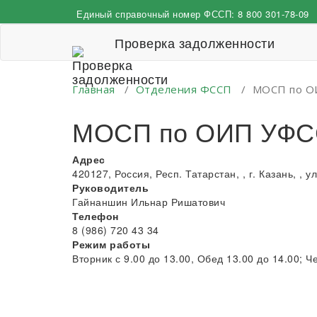
Перейти
Единый справочный номер ФССП:
8 800 301-78-09
к
содержимому
Проверка задолженности
Главная
/
Отделения ФССП
/
МОСП по ОИ
МОСП по ОИП УФССП
Адрес
420127, Россия, Респ. Татарстан, , г. Казань, , ул
Руководитель
Гайнаншин Ильнар Ришатович
Телефон
8 (986) 720 43 34
Режим работы
Вторник с 9.00 до 13.00, Обед 13.00 до 14.00; Че