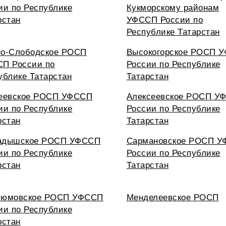
ии по Республике
Кукморскому районам
рстан
УФССП России по
Республике Татарстан
о-Слободское РОСП
Высокогорское РОСП 
П России по
России по Республике
ублике Татарстан
Татарстан
еевское РОСП УФССП
Алексеевское РОСП У
ии по Республике
России по Республике
рстан
Татарстан
адышское РОСП УФССП
Сармановское РОСП 
ии по Республике
России по Республике
рстан
Татарстан
люмовское РОСП УФССП
Менделеевское РОСП
ии по Республике
рстан