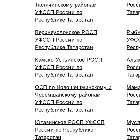
Тюлячинскому районам
Росс
УФССП России по
Тата
Республике Татарстан
Верхнеуслонское РОСП
Рыбн
УФССП России по
УФСС
Республике Татарстан
Респ
Камско-Устьинское РОСП
Альк
УФССП России по
Росс
Республике Татарстан
Тата
ОСП по Новошешминскому и
Мам
Черемшанскому районам
Росс
УФССП России по
Тата
Республике Татарстан
Ютазинское РОСП УФССП
Мус
России по Республике
Росс
Татарстан
Тата