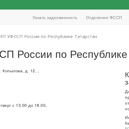
Узнать задолженность
Отделения ФССП
П УФССП России по Республике Татарстан
 России по Республике 
. Копылова, д. 12, ,
К
з
Д
п
о
тверг с 13.00 до 18.00,
п
И
б
"
О