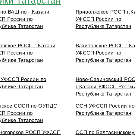
по ВАШ по г.Казани
Приволжское РОСП г.К
П России по
УФССП России по
ублике Татарстан
Республике Татарстан
овское РОСП г.Казани
Вахитовское РОСП г.К
П России по
УФССП России по
ублике Татарстан
Республике Татарстан
УФССП России по
Ново-Савиновский РО
ублике Татарстан
г.Казани УФССП Росси
Республике Татарстан
нское СОСП по ОУПДС
ОСН УФССП России по
П России по
Республике Татарстан
ублике Татарстан
ногорское РОСП УФССП
ОСП по Балтасинскому