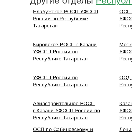
Елабужское РОСП УФССП
ОСП 
России по Республике
УФСС
Татарстан
Респ
Кировское РОСП г.Казани
Моск
УФССП России по
УФСС
Республике Татарстан
Респ
УФССП России по
ООД 
Республике Татарстан
Респ
Авиастроительное РОСП
Каза
г.Казани УФССП России по
УФСС
Республике Татарстан
Респ
ОСП по Сабиновскому и
Лени