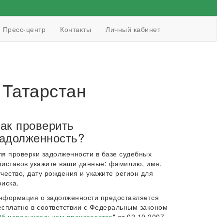
Пресс-центр
Контакты
Личный кабинет
Татарстан
ак проверить
адолженность?
ля проверки задолженности в базе судебных
риставов укажите ваши данные: фамилию, имя,
тчество, дату рождения и укажите регион для
оиска.
нформация о задолженности предоставляется
есплатно в соответствии с Федеральным законом
б исполнительном производстве
" от 02.10.2007