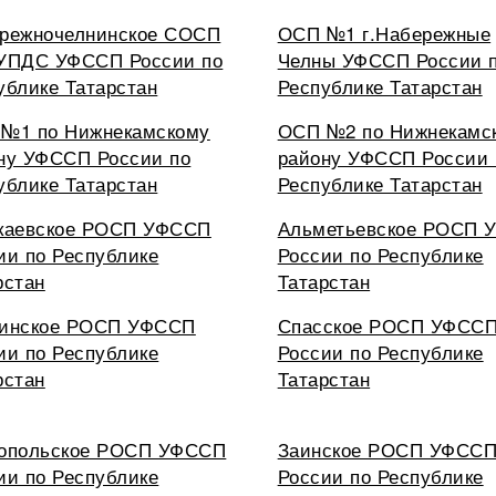
режночелнинское СОСП
ОСП №1 г.Набережные
УПДС УФССП России по
Челны УФССП России 
ублике Татарстан
Республике Татарстан
№1 по Нижнекамскому
ОСП №2 по Нижнекамс
ну УФССП России по
району УФССП России 
ублике Татарстан
Республике Татарстан
каевское РОСП УФССП
Альметьевское РОСП 
ии по Республике
России по Республике
рстан
Татарстан
инское РОСП УФССП
Спасское РОСП УФСС
ии по Республике
России по Республике
рстан
Татарстан
опольское РОСП УФССП
Заинское РОСП УФСС
ии по Республике
России по Республике