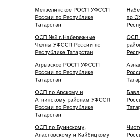
Мензелинское РОСП УФССП
Набе
России по Республике
по О
Татарстан
Респ
ОСП №2 г.Набережные
ОСП 
Челны УФССП России по
райо
Республике Татарстан
Респ
Агрызское РОСП УФССП
Азна
России по Республике
Росс
Татарстан
Тата
ОСП по Арскому и
Бавл
Атнинскому районам УФССП
Росс
России по Республике
Тата
Татарстан
ОСП по Буинскому,
Чист
Апастовскому и Кайбицкому
Росс