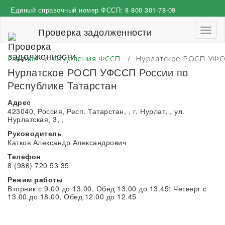
Перейти
Единый справочный номер ФССП:
8 800 301-78-09
к
содержимому
Проверка задолженности
Пере
навиг
Главная
/
Отделения ФССП
/
Нурлатское РОСП УФСС
Нурлатское РОСП УФССП России по
Республике Татарстан
Адрес
423040, Россия, Респ. Татарстан, , г. Нурлат, , ул.
Нурлатская, 3, ,
Руководитель
Катков Александр Александрович
Телефон
8 (986) 720 53 35
Режим работы
Вторник с 9.00 до 13.00, Обед 13.00 до 13.45; Четверг с
13.00 до 18.00, Обед 12.00 до 12.45