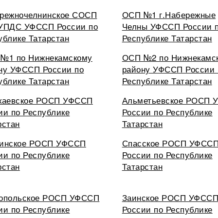
режночелнинское СОСП
ОСП №1 г.Набережные
УПДС УФССП России по
Челны УФССП России 
ублике Татарстан
Республике Татарстан
№1 по Нижнекамскому
ОСП №2 по Нижнекамс
ну УФССП России по
району УФССП России 
ублике Татарстан
Республике Татарстан
каевское РОСП УФССП
Альметьевское РОСП 
ии по Республике
России по Республике
рстан
Татарстан
инское РОСП УФССП
Спасское РОСП УФСС
ии по Республике
России по Республике
рстан
Татарстан
опольское РОСП УФССП
Заинское РОСП УФСС
ии по Республике
России по Республике