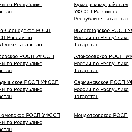
ии по Республике
Кукморскому районам
рстан
УФССП России по
Республике Татарстан
о-Слободское РОСП
Высокогорское РОСП 
П России по
России по Республике
ублике Татарстан
Татарстан
еевское РОСП УФССП
Алексеевское РОСП У
ии по Республике
России по Республике
рстан
Татарстан
адышское РОСП УФССП
Сармановское РОСП 
ии по Республике
России по Республике
рстан
Татарстан
люмовское РОСП УФССП
Менделеевское РОСП
ии по Республике
рстан