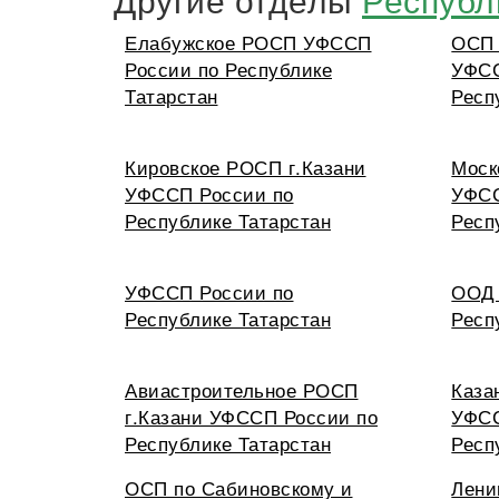
Елабужское РОСП УФССП
ОСП 
России по Республике
УФСС
Татарстан
Респ
Кировское РОСП г.Казани
Моск
УФССП России по
УФСС
Республике Татарстан
Респ
УФССП России по
ООД 
Республике Татарстан
Респ
Авиастроительное РОСП
Каза
г.Казани УФССП России по
УФСС
Республике Татарстан
Респ
ОСП по Сабиновскому и
Лени