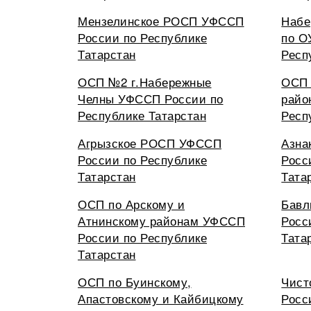
Мензелинское РОСП УФССП
Набе
России по Республике
по О
Татарстан
Респ
ОСП №2 г.Набережные
ОСП 
Челны УФССП России по
райо
Республике Татарстан
Респ
Агрызское РОСП УФССП
Азна
России по Республике
Росс
Татарстан
Тата
ОСП по Арскому и
Бавл
Атнинскому районам УФССП
Росс
России по Республике
Тата
Татарстан
ОСП по Буинскому,
Чист
Апастовскому и Кайбицкому
Росс