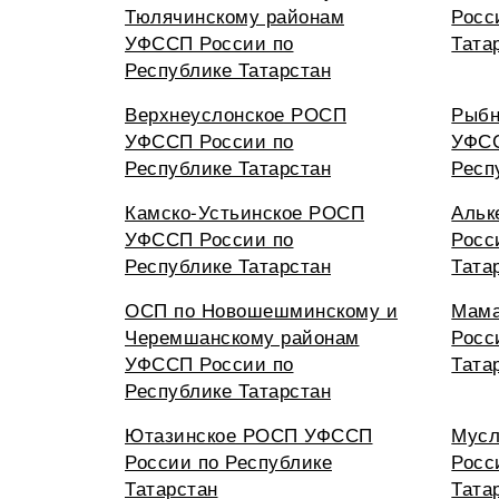
Тюлячинскому районам
Росс
УФССП России по
Тата
Республике Татарстан
Верхнеуслонское РОСП
Рыбн
УФССП России по
УФСС
Республике Татарстан
Респ
Камско-Устьинское РОСП
Альк
УФССП России по
Росс
Республике Татарстан
Тата
ОСП по Новошешминскому и
Мам
Черемшанскому районам
Росс
УФССП России по
Тата
Республике Татарстан
Ютазинское РОСП УФССП
Мус
России по Республике
Росс
Татарстан
Тата