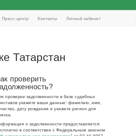
Пресс-центр
Контакты
Личный кабинет
е Татарстан
ак проверить
адолженность?
ля проверки задолженности в базе судебных
риставов укажите ваши данные: фамилию, имя,
тчество, дату рождения и укажите регион для
оиска.
нформация о задолженности предоставляется
есплатно в соответствии с Федеральным законом
б исполнительном производстве
" от 02.10.2007