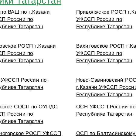
по ВАШ по г.Казани
Приволжское РОСП г.К
П России по
УФССП России по
ублике Татарстан
Республике Татарстан
овское РОСП г.Казани
Вахитовское РОСП г.К
П России по
УФССП России по
ублике Татарстан
Республике Татарстан
УФССП России по
Ново-Савиновский РО
ублике Татарстан
г.Казани УФССП Росси
Республике Татарстан
нское СОСП по ОУПДС
ОСН УФССП России по
П России по
Республике Татарстан
ублике Татарстан
ногорское РОСП УФССП
ОСП по Балтасинскому