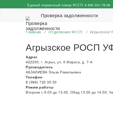
Перейти
Единый справочный номер ФССП:
8 800 301-78-09
к
содержимому
Проверка задолженности
Главная
/
Отделения ФССП
/
Агрызское 
Агрызское РОСП УФ
Адрес
422230, г. Агрыз, ул. К.Маркса, д. 7-А
Руководитель
АБЗАЛИЕВА Эльза Равильевна
Телефон
8 (986) 720 35 53
Режим работы
Вторник с 9.00 до 13.00, Обед 13.00 до 14.00; Че