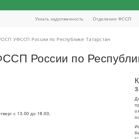
Узнать задолженность
Отделения ФССП
РОСП УФССП России по Республике Татарстан
ССП России по Республик
К
з
Д
п
о
тверг с 13.00 до 18.00,
п
И
б
"
О