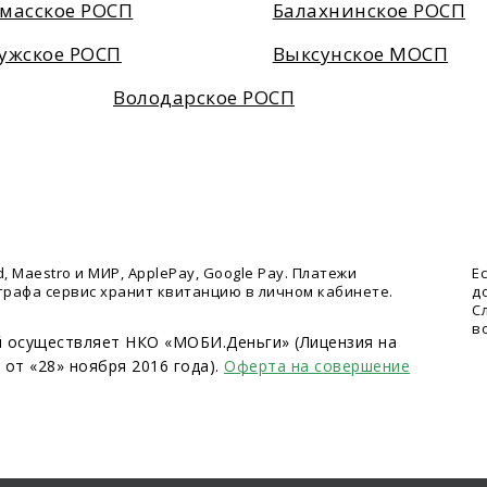
масское РОСП
Балахнинское РОСП
ужское РОСП
Выксунское МОСП
Володарское РОСП
 Maestro и МИР, ApplePay, Google Pay. Платежи
Е
трафа сервис хранит квитанцию в личном кабинете.
д
С
в
й осуществляет НКО «МОБИ.Деньги» (Лицензия на
от «28» ноября 2016 года).
Оферта на совершение