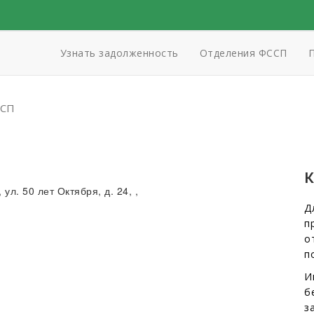
Узнать задолженность
Отделения ФССП
П
ОСП
К
 ул. 50 лет Октября, д. 24, ,
Д
п
о
п
И
б
з