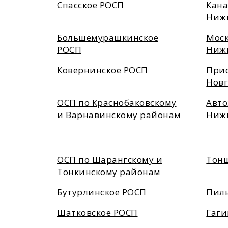
Спасское РОСП
Кана
Ниж
Большемурашкинское
Моск
РОСП
Ниж
Ковернинское РОСП
Прио
Нов
ОСП по Краснобаковскому
Авто
и Варнавинскому районам
Ниж
ОСП по Шарангскому и
Тонш
Тонкинскому районам
Бутурлинское РОСП
Пил
Шатковское РОСП
Гаги