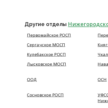
Нижегородско
Другие отделы
Первомайское РОСП
Пере
Сергачское МОСП
Княг
Кулебакское РОСП
Чкал
Лысковское МОСП
Нав
ООД
ОСН
Сосновское РОСП
УФСС
Ниже