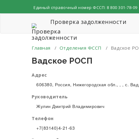
Перейти
Единый справочный номер ФССП:
8 800 301-78-09
к
содержимому
Проверка задолженности
Главная
/
Отделения ФССП
/
Вадское Р
Вадское РОСП
Адрес
606380, Россия, Нижегородская обл., , , с. Вад,
Руководитель
Жулин Дмитрий Владимирович
Телефон
+7(83140)4-21-63