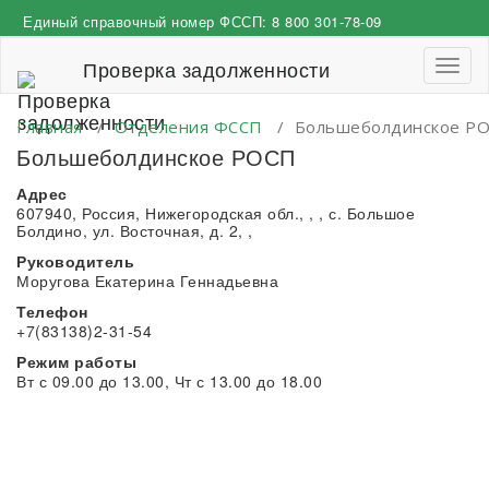
Перейти
Единый справочный номер ФССП:
8 800 301-78-09
к
содержимому
Проверка задолженности
Пере
навиг
Главная
/
Отделения ФССП
/
Большеболдинское Р
Большеболдинское РОСП
Адрес
607940, Россия, Нижегородская обл., , , с. Большое
Болдино, ул. Восточная, д. 2, ,
Руководитель
Моругова Екатерина Геннадьевна
Телефон
+7(83138)2-31-54
Режим работы
Вт с 09.00 до 13.00, Чт с 13.00 до 18.00