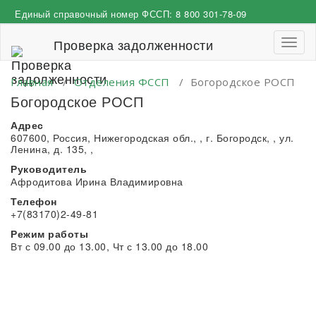
Перейти
Единый справочный номер ФССП:
8 800 301-78-09
к
содержимому
Проверка задолженности
Пере
навиг
Главная
/
Отделения ФССП
/
Богородское РОСП
Богородское РОСП
Адрес
607600, Россия, Нижегородская обл., , г. Богородск, , ул.
Ленина, д. 135, ,
Руководитель
Афродитова Ирина Владимировна
Телефон
+7(83170)2-49-81
Режим работы
Вт с 09.00 до 13.00, Чт с 13.00 до 18.00