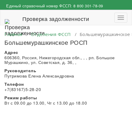
Перейти
Единый справочный номер ФССП:
8 800 301-78-09
к
содержимому
Проверка задолженности
Пере
навиг
Главная
/
Отделения ФССП
/
Большемурашкинское
Большемурашкинское РОСП
Адрес
606360, Россия, Нижегородская обл., , , рп. Большое
Мурашкино, ул. Советская, д. 36, ,
Руководитель
Путримова Елена Александровна
Телефон
+7(83167)5-28-20
Режим работы
Вт с 09.00 до 13.00, Чт с 13.00 до 18.00