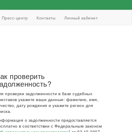
Пресс-центр
Контакты
Личный кабинет
ак проверить
адолженность?
ля проверки задолженности в базе судебных
риставов укажите ваши данные: фамилию, имя,
тчество, дату рождения и укажите регион для
оиска.
нформация о задолженности предоставляется
есплатно в соответствии с Федеральным законом
б исполнительном производстве
" от 02.10.2007