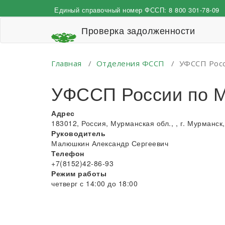
Перейти
Единый справочный номер ФССП:
8 800 301-78-09
к
содержимому
Проверка задолженности
Главная
/
Отделения ФССП
/
УФССП Росс
УФССП России по М
Адрес
183012, Россия, Мурманская обл., , г. Мурманск, 
Руководитель
Малюшкин Александр Сергеевич
Телефон
+7(8152)42-86-93
Режим работы
четверг с 14:00 до 18:00