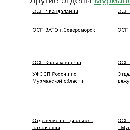
ОСП г.Кандалакши
ОСП 
ОСП ЗАТО г.Североморск
ОСП 
ОСП Кольского р-на
ОСП 
УФССП России по
Отде
Мурманской области
дежу
Отделение специального
ОСП 
назначения
г.Му