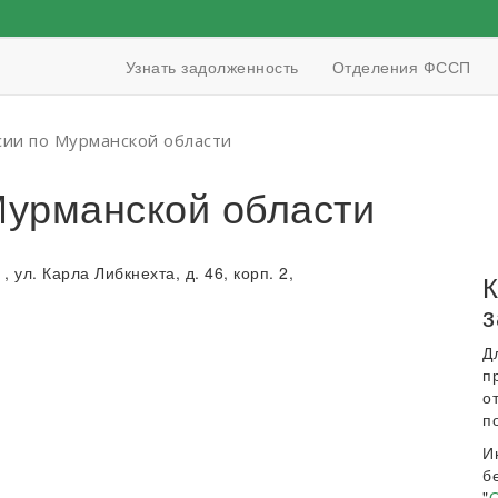
Узнать задолженность
Отделения ФССП
ии по Мурманской области
урманской области
, ул. Карла Либкнехта, д. 46, корп. 2,
К
з
Д
п
о
п
И
б
"
О