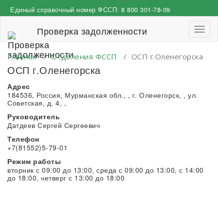
Перейти
Единый справочный номер ФССП:
8 800 301-78-09
к
содержимому
Проверка задолженности
Пере
навиг
Главная
/
Отделения ФССП
/
ОСП г.Оленегорска
ОСП г.Оленегорска
Адрес
184536, Россия, Мурманская обл., , г. Оленегорск, , ул.
Советская, д. 4, ,
Руководитель
Датдеев Сергей Сергеевич
Телефон
+7(81552)5-79-01
Режим работы
вторник с 09:00 до 13:00, среда с 09:00 до 13:00, с 14:00
до 18:00, четверг с 13:00 до 18:00