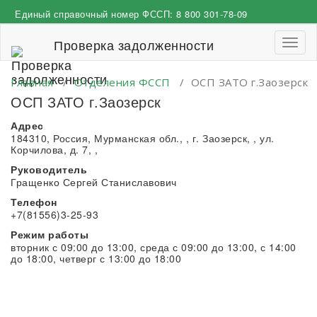
Перейти
Единый справочный номер ФССП:
8 800 301-78-09
к
содержимому
Проверка задолженности
Пере
навиг
Главная
/
Отделения ФССП
/
ОСП ЗАТО г.Заозерск
ОСП ЗАТО г.Заозерск
Адрес
184310, Россия, Мурманская обл., , г. Заозерск, , ул.
Корчилова, д. 7, ,
Руководитель
Гращенко Сергей Станиславович
Телефон
+7(81556)3-25-93
Режим работы
вторник с 09:00 до 13:00, среда с 09:00 до 13:00, с 14:00
до 18:00, четверг с 13:00 до 18:00