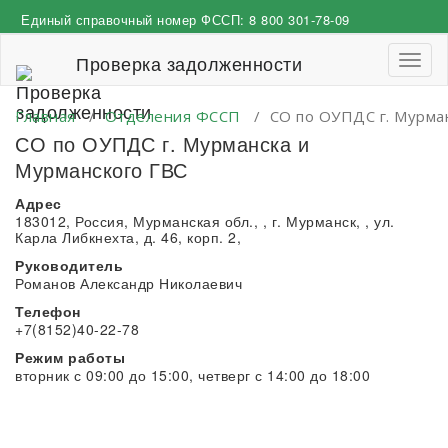
Перейти
Единый справочный номер ФССП:
8 800 301-78-09
к
содержимому
Проверка задолженности
Пере
навиг
Главная
/
Отделения ФССП
/
СО по ОУПДС г. Мурма
СО по ОУПДС г. Мурманска и
Мурманского ГВС
Адрес
183012, Россия, Мурманская обл., , г. Мурманск, , ул.
Карла Либкнехта, д. 46, корп. 2,
Руководитель
Романов Александр Николаевич
Телефон
+7(8152)40-22-78
Режим работы
вторник с 09:00 до 15:00, четверг с 14:00 до 18:00