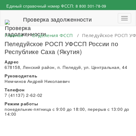
Перейти
Единый справочный номер ФССП:
8 800 301-78-09
к
содержимому
Проверка задолженности
Пере
навиг
Главная
/
Отделения ФССП
/
Пеледуйское РОСП УФС
Пеледуйское РОСП УФССП России по
Республике Саха (Якутия)
Адрес
678158, Ленский район, п. Пеледуй, ул. Центральная, 44
Руководитель
Немчинов Андрей Николаевич
Телефон
7 (41137) 2-62-02
Режим работы
понедельник-пятница с 9:00 до 18:00, перерыв с 13:00 до
14:00