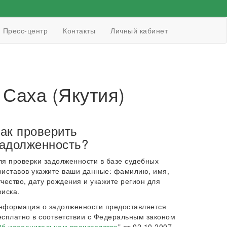
Пресс-центр
Контакты
Личный кабинет
Саха (Якутия)
ак проверить
адолженность?
ля проверки задолженности в базе судебных
риставов укажите ваши данные: фамилию, имя,
тчество, дату рождения и укажите регион для
оиска.
нформация о задолженности предоставляется
есплатно в соответствии с Федеральным законом
б исполнительном производстве
" от 02.10.2007