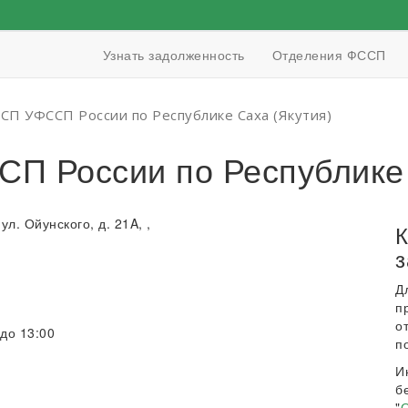
Узнать задолженность
Отделения ФССП
СП УФССП России по Республике Саха (Якутия)
П России по Республике 
 ул. Ойунского, д. 21A, ,
К
з
Д
п
о
 до 13:00
п
И
б
"
О