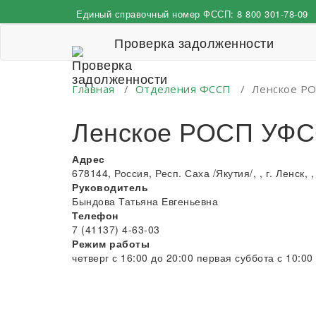
Перейти
Единый справочный номер ФССП:
8 800 301-78-09
к
содержимому
Проверка задолженности
Главная
/
Отделения ФССП
/
Ленское РО
Ленское РОСП УФСС
Адрес
678144, Россия, Респ. Саха /Якутия/, , г. Ленск, ,
Руководитель
Бындова Татьяна Евгеньевна
Телефон
7 (41137) 4-63-03
Режим работы
четверг с 16:00 до 20:00 первая суббота с 10:00