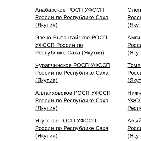
Анабарское РОСП УФССП
Олен
России по Республике Саха
Росс
(Якутия)
(Яку
Эвено-Бытантайское РОСП
Амги
УФССП России по
Росс
Республике Саха (Якутия)
(Яку
Чурапчинское РОСП УФССП
Томп
России по Республике Саха
Росс
(Якутия)
(Яку
Аллаиховское РОСП УФССП
Нижн
России по Республике Саха
УФСС
(Якутия)
Респ
Якутское ГОСП УФССП
Абы
России по Республике Саха
Росс
(Якутия)
(Яку