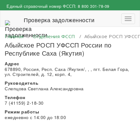
Перейти
Единый справочный номер ФССП:
8 800 301-78-09
к
содержимому
Проверка задолженности
Пере
навиг
Главная
/
Отделения ФССП
/
Абыйское РОСП УФССП 
Абыйское РОСП УФССП России по
Республике Саха (Якутия)
Адрес
678890, Россия, Респ. Саха /Якутия/, , , пгт. Белая Гора,
ул. Строителей, д. 12, корп. 4,
Руководитель
Слепцова Светлана Александровна
Телефон
7 (41159) 2-18-30
Режим работы
ежедневно с 14:00 до 18:00