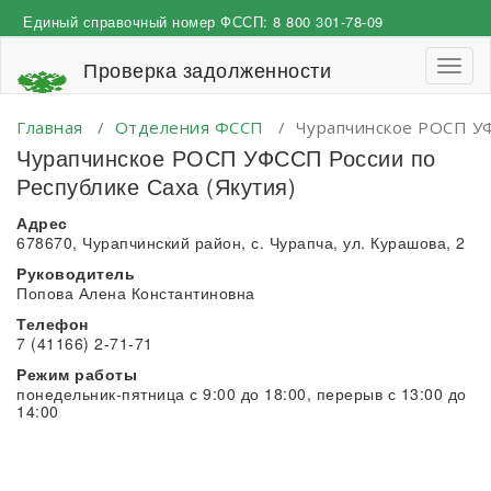
Перейти
Единый справочный номер ФССП:
8 800 301-78-09
к
содержимому
Проверка задолженности
Пере
навиг
Главная
/
Отделения ФССП
/
Чурапчинское РОСП УФ
Чурапчинское РОСП УФССП России по
Республике Саха (Якутия)
Адрес
678670, Чурапчинский район, с. Чурапча, ул. Курашова, 2
Руководитель
Попова Алена Константиновна
Телефон
7 (41166) 2-71-71
Режим работы
понедельник-пятница с 9:00 до 18:00, перерыв с 13:00 до
14:00