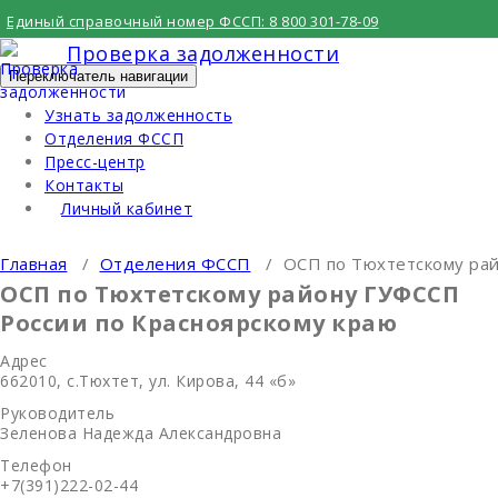
Перейти
Единый справочный номер ФССП:
8 800 301-78-09
к
Проверка задолженности
содержимому
Переключатель навигации
Узнать задолженность
Отделения ФССП
Пресс-центр
Контакты
Личный кабинет
Главная
/
Отделения ФССП
/
ОСП по Тюхтетскому рай
ОСП по Тюхтетскому району ГУФССП
России по Красноярскому краю
Адрес
662010, с.Тюхтет, ул. Кирова, 44 «б»
Руководитель
Зеленова Надежда Александровна
Телефон
+7(391)222-02-44