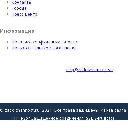
Контакты
Города
Пресс-центр
Информация
Политика конфиденциальности
Пользовательское соглашение
В случае возникновения вопросов обращайтесь в службу
поддержки клиентов по почте:
fssp@zadolzhennost.su
Мы в социальных сетях:
© zadolzhennost.su, 2021. Все права защищены.
Карта сайта
HTTPS:// Защищенное соединения. SSL Sertificate.