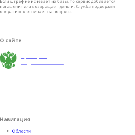
Если штраф не исчезает из базы, то сервис добивается
погашения или возвращает деньги. Служба поддержки
оперативно отвечает на вопросы.
О сайте
Проверка
задолженности
Взаимодействуя с сайтом, вы подтверждаете свое согласие
на обработку персональных данных.
Содержание сайта не является рекомендацией или офертой
и носит информационно-справочный характер.
Навигация
Области