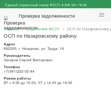
Перейти
Единый справочный номер ФССП:
8 800 301-78-09
к
содержимому
Проверка задолженности
Пере
навиг
Главная
/
Отделения ФССП
/
ОСП по Назаровскому 
ОСП по Назаровскому району
Адрес
662200, г. Назарово, ул. Труда, 16
Руководитель
Захаров Сергей Викторович
Телефон
+7(391)222-02-44
Режим работы
ВТ с 9.00 до 15.00, ЧТ с 14.00 до 18.00