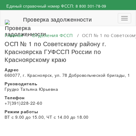
Перейти
Единый справочный номер ФССП:
8 800 301-78-09
к
содержимому
Проверка задолженности
Пере
навиг
Главная
/
Отделения ФССП
/
ОСП № 1 по Советскому
ОСП № 1 по Советскому району г.
Красноярска ГУФССП России по
Красноярскому краю
Адрес
660077, г. Красноярск, ул. 78 Добровольческой бригады, 1
Руководитель
Грудко Татьяна Юрьевна
Телефон
+7(391)228-22-60
Режим работы
ВТ с 9.00 до 15.00, ЧТ с 14.00 до 18.00