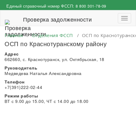
Перейти
Единый справочный номер ФССП:
8 800 301-78-09
к
содержимому
Проверка задолженности
Пере
навиг
Главная
/
Отделения ФССП
/
ОСП по Краснотуранск
ОСП по Краснотуранскому району
Адрес
662660, с. Краснотуранск, ул. Октябрьская, 18
Руководитель
Медведева Наталья Александровна
Телефон
+7(391)222-02-44
Режим работы
ВТ с 9.00 до 15.00, ЧТ с 14.00 до 18.00