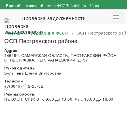
Перейти
Единый справочный номер ФССП:
8 800 301-78-09
к
содержимому
Проверка задолженности
Пере
навиг
Главная
/
Отделения ФССП
/
ОСП Пестравского рай
ОСП Пестравского района
Адрес
446160, САМАРСКАЯ ОБЛАСТЬ, ПЕСТРАВСКИЙ РАЙОН,
С. ПЕСТРАВКА, ПЕР. ЧАПАЕВСКИЙ, Д. 37
Руководитель
Булычева Елена Викторовна
Телефон
+7(884674) 2-25-52
Режим работы
Нач.ОСП, СПИ: Вт с 9.00 до 13.00, Чт с 13.00 до 18.00