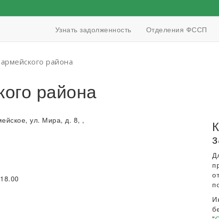
Узнать задолженность
Отделения ФССП
армейского района
ого района
ейское, ул. Мира, д. 8, ,
К
з
Д
п
о
 18.00
п
И
б
"
О