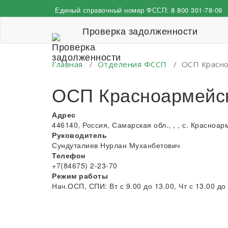
Перейти
Единый справочный номер ФССП:
8 800 301-78-09
к
содержимому
Проверка задолженности
Главная
/
Отделения ФССП
/
ОСП Красно
ОСП Красноармейск
Адрес
446140, Россия, Самарская обл., , , с. Красноарм
Руководитель
Сундуталиев Нурлан Муханбетович
Телефон
+7(84675) 2-23-70
Режим работы
Нач.ОСП, СПИ: Вт с 9.00 до 13.00, Чт с 13.00 до