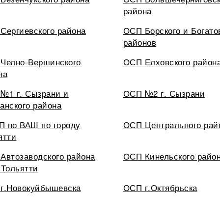
района
Сергиевского района
ОСП Борского и Богато
районов
Челно-Вершинского
ОСП Елховского район
на
№1 г. Сызрани и
ОСП №2 г. Сызрани
анского района
 по ВАШ по городу
ОСП Центрального рай
ятти
Автозаводского района
ОСП Кинельского райо
.Тольятти
г.Новокуйбышевска
ОСП г.Октябрьска