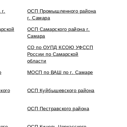
 г.
ОСП Промышленного района
г. Самара
арской
ОСП Самарского района г.
Самара
СО по ОУПД КСОЮ УФССП
России по Самарской
области
о
МОСП по ВАШ по г. Самаре
кого
ОСП Куйбышевского района
ОСП Пестравского района
ого
ОСП Кинель-Черкасского