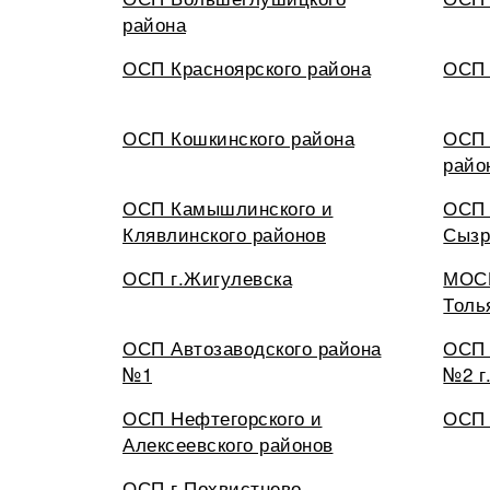
района
ОСП Красноярского района
ОСП 
ОСП Кошкинского района
ОСП 
райо
ОСП Камышлинского и
ОСП 
Клявлинского районов
Сызр
ОСП г.Жигулевска
МОСП
Толь
ОСП Автозаводского района
ОСП 
№1
№2 г
ОСП Нефтегорского и
ОСП 
Алексеевского районов
ОСП г.Похвистнево