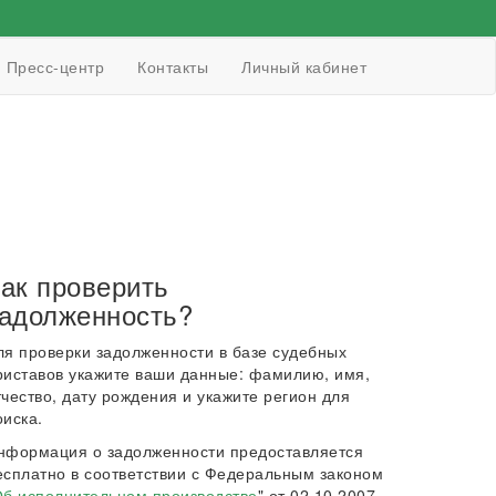
Пресс-центр
Контакты
Личный кабинет
ак проверить
адолженность?
ля проверки задолженности в базе судебных
риставов укажите ваши данные: фамилию, имя,
тчество, дату рождения и укажите регион для
оиска.
нформация о задолженности предоставляется
есплатно в соответствии с Федеральным законом
б исполнительном производстве
" от 02.10.2007