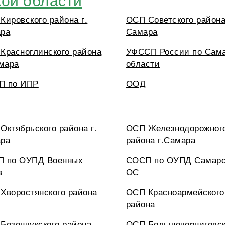
Кировского района г.
ОСП Советского района
ра
Самара
Красноглинского района
УФССП России по Сам
амара
области
П по ИПР
ООД
Октябрьского района г.
ОСП Железнодорожног
ра
района г.Самара
 по ОУПД Военных
СОСП по ОУПД Самарс
в
ОС
Хворостянского района
ОСП Красноармейского
района
Безенчукского района
ОСП Большечерниговск