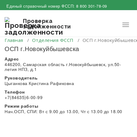
Перейти
Единый справочный номер ФССП:
8 800 301-78-09
к
содержимому
Проверка
Пере
задолженности
нави
Главная
/
Отделения ФССП
/
ОСП г.Новокуйбышевс
ОСП г.Новокуйбышевска
Адрес
446200, Самарская область г.Новокуйбышевск, ул.50-
летия НПЗ, д.1
Руководитель
Цыганкова Кристина Рафиковна
Телефон
+7(84635)6-00-99
Режим работы
Нач.ОСП, СПИ: Вт с 9.00 до 13.00, Чт с 13.00 до 18.00