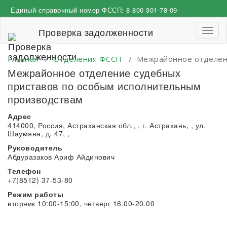
Перейти
Единый справочный номер ФССП:
8 800 301-78-09
к
содержимому
Проверка задолженности
Пере
навиг
Главная
/
Отделения ФССП
/
Межрайонное отделени
Межрайонное отделение судебных
приставов по особым исполнительным
производствам
Адрес
414000, Россия, Астраханская обл., , г. Астрахань, , ул.
Шаумяна, д. 47, ,
Руководитель
Абдуразаков Ариф Айдинович
Телефон
+7(8512) 37-53-80
Режим работы
вторник 10:00-15:00, четверг 16.00-20.00