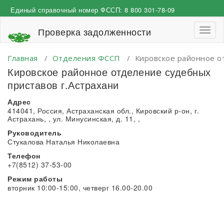
Перейти
Единый справочный номер ФССП:
8 800 301-78-09
к
содержимому
Проверка задолженности
Пере
навиг
Главная
/
Отделения ФССП
/
Кировское районное о
Кировское районное отделение судебных
приставов г.Астрахани
Адрес
414041, Россия, Астраханская обл., Кировский р-он, г.
Астрахань, , ул. Минусинская, д. 11, ,
Руководитель
Стукалова Наталья Николаевна
Телефон
+7(8512) 37-53-00
Режим работы
вторник 10:00-15:00, четверг 16.00-20.00