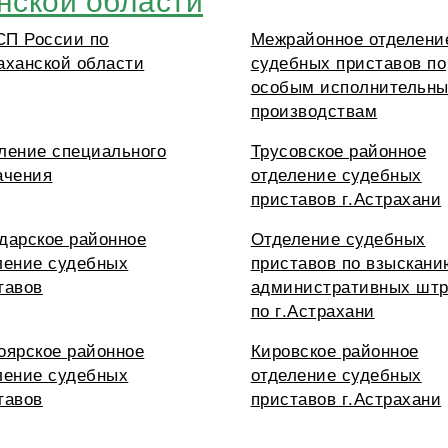
П России по
Межрайонное отделени
аханской области
судебных приставов по
особым исполнительн
производствам
ление специального
Трусовское районное
ачения
отделение судебных
приставов г.Астрахани
дарское районное
Отделение судебных
ление судебных
приставов по взыскани
тавов
административных шт
по г.Астрахани
оярское районное
Кировское районное
ление судебных
отделение судебных
тавов
приставов г.Астрахани