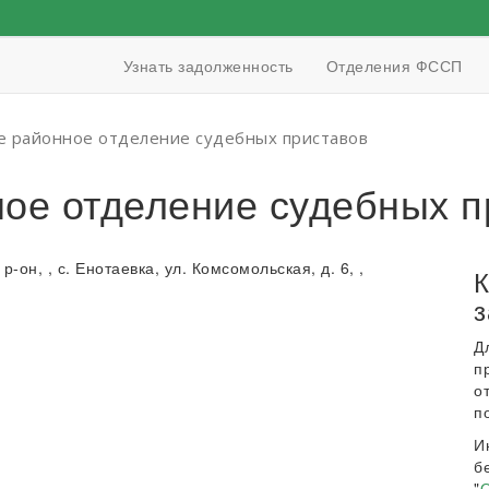
Узнать задолженность
Отделения ФССП
е районное отделение судебных приставов
ное отделение судебных п
-он, , с. Енотаевка, ул. Комсомольская, д. 6, ,
К
з
Д
п
о
п
И
б
"
О