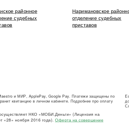
нское районное
Наримановское районн
ление судебных
отделение судебных
тавов
приставов
Maestro и МИР, ApplePay, Google Pay. Платежи защищены по
Е
ранит квитанцию в личном кабинете. Подробнее про оплату
д
С
осуществляет НКО «МОБИ.Деньги» (Лицензия на
т «28» ноября 2016 года).
Оферта на совершение