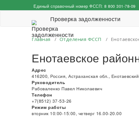
Перейти
Единый справочный номер ФССП:
8 800 301-78-09
к
содержимому
Проверка задолженности
Главная
/
Отделения ФССП
/
Енотаевско
Енотаевское район
Адрес
416200, Россия, Астраханская обл., Енотаевский р
Руководитель
Рабоваленко Павел Николаевич
Телефон
+7(8512) 37-53-26
Режим работы
вторник 10:00-15:00, четверг 16.00-20.00