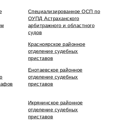
е
Специализированное ОСП по
ОУПД Астраханского
ым
арбитражного и областного
судов
Красноярское районное
отделение судебных
приставов
Енотаевское районное
ю
отделение судебных
рафов
приставов
Икрянинское районное
отделение судебных
приставов