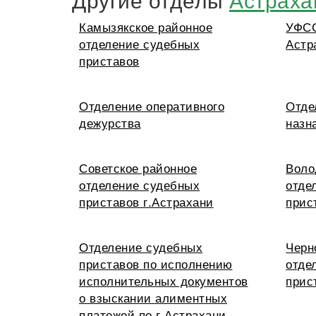
Камызякское районное
УФСС
отделение судебных
Астр
приставов
Отделение оперативного
Отде
дежурства
назн
Советское районное
Воло
отделение судебных
отде
приставов г.Астрахани
прис
Отделение судебных
Черн
приставов по исполнению
отде
исполнительных документов
прис
о взыскании алиментных
платежей по г.Астрахани