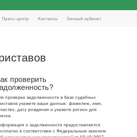
Пресс-центр
Контакты
Личный кабинет
риставов
ак проверить
адолженность?
ля проверки задолженности в базе судебных
риставов укажите ваши данные: фамилию, имя,
тчество, дату рождения и укажите регион для
оиска.
нформация о задолженности предоставляется
есплатно в соответствии с Федеральным законом
б исполнительном производстве
" от 02.10.2007