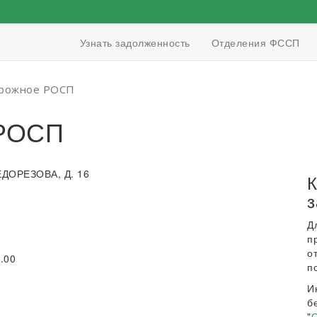
Узнать задолженность
Отделения ФССП
рожное РОСП
 РОСП
ЕДОРЕЗОВА, Д. 16
К
з
Д
п
о
6.00
п
И
б
"
О