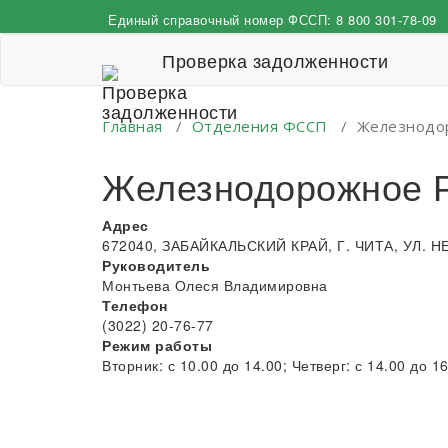
Перейти
Единый справочный номер ФССП:
8 800 301-78-09
к
содержимому
Проверка задолженности
Главная
/
Отделения ФССП
/
Железнодо
Железнодорожное
Адрес
672040, ЗАБАЙКАЛЬСКИЙ КРАЙ, Г. ЧИТА, УЛ. Н
Руководитель
Монтьева Олеся Владимировна
Телефон
(3022) 20-76-77
Режим работы
Вторник: с 10.00 до 14.00; Четверг: с 14.00 до 1