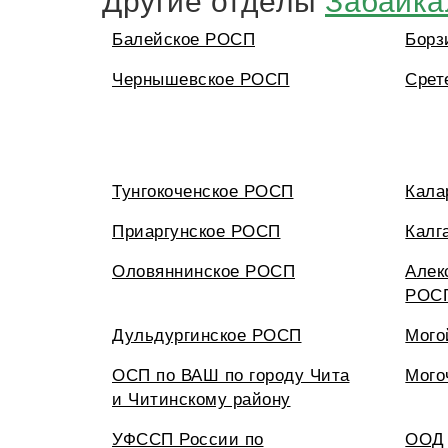
Балейское РОСП
Борз
Чернышевское РОСП
Срет
Тунгокоченское РОСП
Кала
Приаргунское РОСП
Калг
Оловяннинское РОСП
Алек
РОС
Дульдургинское РОСП
Мого
ОСП по ВАШ по городу Чита
Мого
и Читинскому району
УФССП России по
ООД