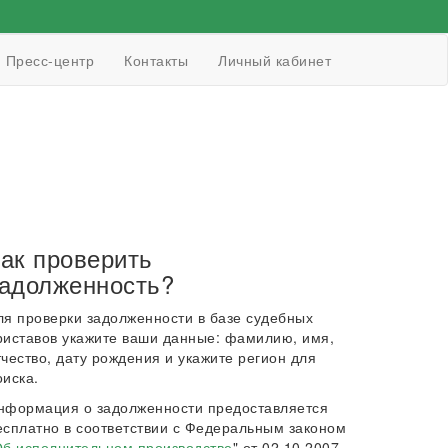
Пресс-центр
Контакты
Личный кабинет
ак проверить
адолженность?
ля проверки задолженности в базе судебных
риставов укажите ваши данные: фамилию, имя,
тчество, дату рождения и укажите регион для
оиска.
нформация о задолженности предоставляется
есплатно в соответствии с Федеральным законом
б исполнительном производстве
" от 02.10.2007