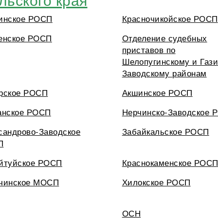
инское РОСП
Красночикойское РОСП
енское РОСП
Отделение судебных
приставов по
Шелопугинскому и Газ
Заводскому районам
рское РОСП
Акшинское РОСП
анское РОСП
Нерчинско-Заводское 
сандрово-Заводское
Забайкальское РОСП
П
йтуйское РОСП
Краснокаменское РОС
чинское МОСП
Хилокское РОСП
ОСН