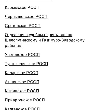
Карымское РОСП
Чернышевское РОСП
Сретенское РОСП
Отделение судебных приставов по
Шелопугинскому и Газимуро-Заводскому
районам
Улетовское РОСП
Тунгокоченское РОСП
Каларское РОСП
Акшинское РОСП
Кыринское РОСП
Приаргунское РОСП
Калганское РОСП