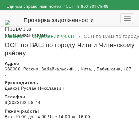
Перейти
Единый справочный номер ФССП:
8 800 301-78-09
к
содержимому
Проверка задолженности
Пере
навиг
Главная
/
Отделения ФССП
/
ОСП по ВАШ по городу
ОСП по ВАШ по городу Чита и Читинскому
району
Адрес
632000, Россия, Забайкальский , , Чита, , Бабушкина, 127,
,
Руководитель
Дьяков Руслан Николаевич
Телефон
8(3022)32-59-44
Режим работы
Вт с 10.00 до 14.00 Чт с 14.00 до 16.00