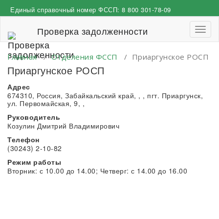
Перейти
Единый справочный номер ФССП:
8 800 301-78-09
к
содержимому
Проверка задолженности
Пере
навиг
Главная
/
Отделения ФССП
/
Приаргунское РОСП
Приаргунское РОСП
Адрес
674310, Россия, Забайкальский край, , , пгт. Приаргунск,
ул. Первомайская, 9, ,
Руководитель
Козулин Дмитрий Владимирович
Телефон
(30243) 2-10-82
Режим работы
Вторник: с 10.00 до 14.00; Четверг: с 14.00 до 16.00