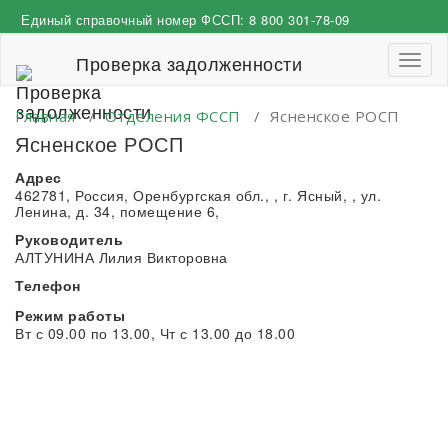
Перейти
Единый справочный номер ФССП:
8 800 301-78-09
к
содержимому
Проверка задолженности
Пере
навиг
Главная
/
Отделения ФССП
/
Ясненское РОСП
Ясненское РОСП
Адрес
462781, Россия, Оренбургская обл., , г. Ясный, , ул.
Ленина, д. 34, помещение 6,
Руководитель
АЛТУНИНА Лилия Викторовна
Телефон
Режим работы
Вт с 09.00 по 13.00, Чт с 13.00 до 18.00