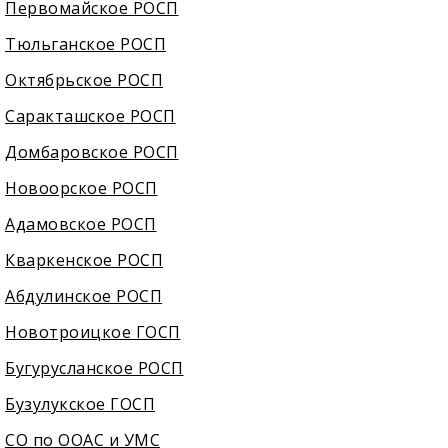
Первомайское РОСП
Тюльганское РОСП
Октябрьское РОСП
Саракташское РОСП
Домбаровское РОСП
Новоорское РОСП
Адамовское РОСП
Кваркенское РОСП
Абдулинское РОСП
Новотроицкое ГОСП
Бугурусланское РОСП
Бузулукское ГОСП
СО по ООАС и УМС