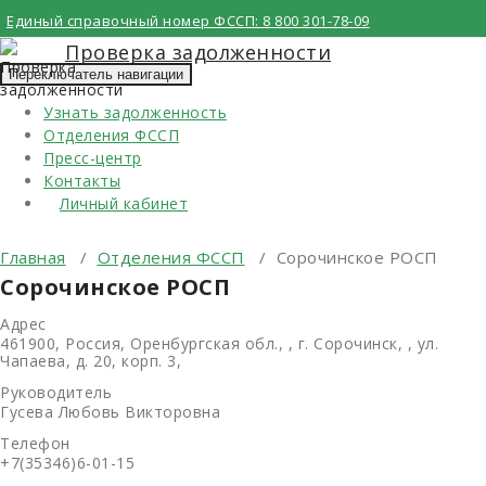
Перейти
Единый справочный номер ФССП:
8 800 301-78-09
к
Проверка задолженности
содержимому
Переключатель навигации
Узнать задолженность
Отделения ФССП
Пресс-центр
Контакты
Личный кабинет
Главная
/
Отделения ФССП
/
Сорочинское РОСП
Сорочинское РОСП
Адрес
461900, Россия, Оренбургская обл., , г. Сорочинск, , ул.
Чапаева, д. 20, корп. 3,
Руководитель
Гусева Любовь Викторовна
Телефон
+7(35346)6-01-15