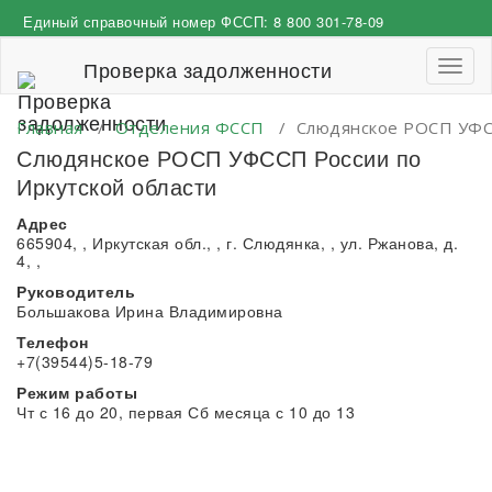
Перейти
Единый справочный номер ФССП:
8 800 301-78-09
к
содержимому
Проверка задолженности
Пере
навиг
Главная
/
Отделения ФССП
/
Слюдянское РОСП УФСС
Слюдянское РОСП УФССП России по
Иркутской области
Адрес
665904, , Иркутская обл., , г. Слюдянка, , ул. Ржанова, д.
4, ,
Руководитель
Большакова Ирина Владимировна
Телефон
+7(39544)5-18-79
Режим работы
Чт с 16 до 20, первая Сб месяца с 10 до 13