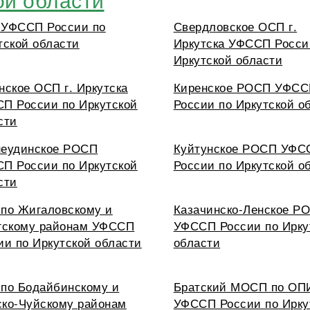
УФССП России по
Свердловское ОСП г.
тской области
Иркутска УФССП Росси
Иркутской области
нское ОСП г. Иркутска
Киренское РОСП УФС
П России по Иркутской
России по Иркутской о
сти
еудинское РОСП
Куйтунское РОСП УФС
П России по Иркутской
России по Иркутской о
сти
по Жигаловскому и
Казачинско-Ленское Р
гскому районам УФССП
УФССП России по Ирку
ии по Иркутской области
области
по Бодайбинскому и
Братский МОСП по ОП
ко-Чуйскому районам
УФССП России по Ирку