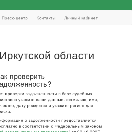
Пресс-центр
Контакты
Личный кабинет
Иркутской области
ак проверить
адолженность?
ля проверки задолженности в базе судебных
риставов укажите ваши данные: фамилию, имя,
тчество, дату рождения и укажите регион для
оиска.
нформация о задолженности предоставляется
есплатно в соответствии с Федеральным законом
б исполнительном производстве
" от 02.10.2007