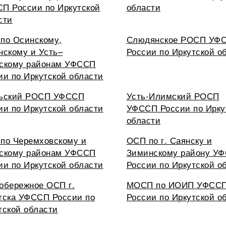
П России по Иркутской
области
сти
по Осинскому,
Слюдянское РОСП УФ
нскому и Усть–
России по Иркутской о
скому районам УФССП
ии по Иркутской области
ьский РОСП УФССП
Усть-Илимский РОСП
ии по Иркутской области
УФССП России по Ирку
области
по Черемховскому и
ОСП по г. Саянску и
скому районам УФССП
Зиминскому району У
ии по Иркутской области
России по Иркутской о
обережное ОСП г.
МОСП по ИОИП УФСС
тска УФССП России по
России по Иркутской о
тской области