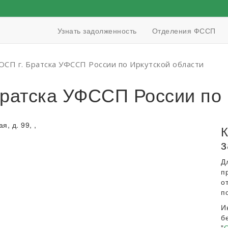
Узнать задолженность
Отделения ФССП
ОСП г. Братска УФССП России по Иркутской области
ратска УФССП России по 
я, д. 99, ,
К
з
Д
п
о
п
И
б
"
О