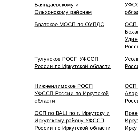
Баяндаевскому и
УФСС
Ольхонскому районам
обла
Братское МОСП по ОУПДС
ОСП 
Боха
Удин
Росс
Тулунское РОСП УФССП
Усол
России по Иркутской области
Росс
Нижнеилимское РОСП
ОСП 
УФССП России по Иркутской
Алар
области
Росс
ОСП по ВАШ по г. Иркутску и
Прав
Иркутскому району УФССП
Ирку
России по Иркутской области
Ирку