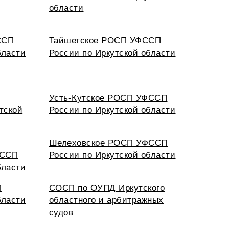
области
ССП
Тайшетское РОСП УФССП
бласти
России по Иркутской области
Усть-Кутское РОСП УФССП
тской
России по Иркутской области
Шелеховское РОСП УФССП
ФССП
России по Иркутской области
бласти
П
СОСП по ОУПД Иркутского
бласти
областного и арбитражных
судов