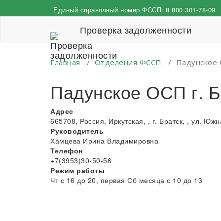
Перейти
Единый справочный номер ФССП:
8 800 301-78-09
к
содержимому
Проверка задолженности
Главная
/
Отделения ФССП
/
Падунское 
Падунское ОСП г. Б
Адрес
665708, Россия, Иркутская, , г. Братск, , ул. Южна
Руководитель
Хамцева Ирина Владимировна
Телефон
+7(3953)30-50-56
Режим работы
Чт с 16 до 20, первая Сб месяца с 10 до 13