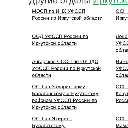
МОСП по ИНХ УФССП
ОСН 
России по Иркутской области
Ирку
ООД УФССП России по
Лени
Иркутской области
УФСС
обла
Ангарское СОСП по ОУПДС
Нижн
УФССП России по Иркутской
УФСС
области
обла
ОСП по Заларинскому,
ОСП 
Балаганскому и Нукутскому
Качу
районам УФССП России по
Росс
Иркутской области
ОСП по Эхирит–
ОСП 
Булагатскому,
Мамс