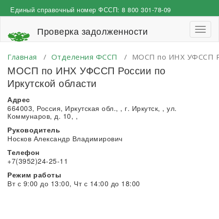
Перейти
Единый справочный номер ФССП:
8 800 301-78-09
к
содержимому
Проверка задолженности
Пере
навиг
Главная
/
Отделения ФССП
/
МОСП по ИНХ УФССП Ро
МОСП по ИНХ УФССП России по
Иркутской области
Адрес
664003, Россия, Иркутская обл., , г. Иркутск, , ул.
Коммунаров, д. 10, ,
Руководитель
Носков Александр Владимирович
Телефон
+7(3952)24-25-11
Режим работы
Вт с 9:00 до 13:00, Чт с 14:00 до 18:00