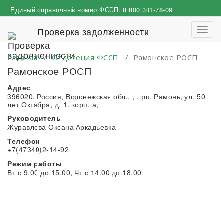
Перейти
Единый справочный номер ФССП:
8 800 301-78-09
к
содержимому
Проверка задолженности
Пере
навиг
Главная
/
Отделения ФССП
/
Рамонское РОСП
Рамонское РОСП
Адрес
396020, Россия, Воронежская обл., , , рп. Рамонь, ул. 50
лет Октября, д. 1, корп. а,
Руководитель
Журавлева Оксана Аркадьевна
Телефон
+7(47340)2-14-92
Режим работы
Вт с 9.00 до 15.00, Чт с 14.00 до 18.00