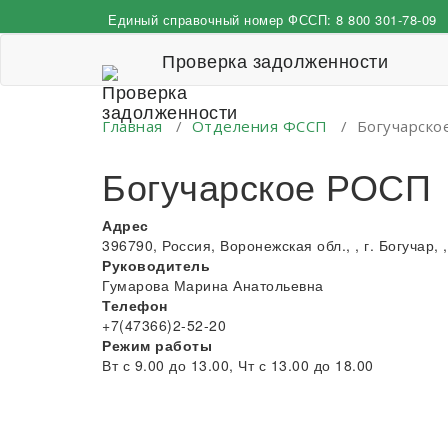
Перейти
Единый справочный номер ФССП:
8 800 301-78-09
к
содержимому
Проверка задолженности
Главная
/
Отделения ФССП
/
Богучарско
Богучарское РОСП
Адрес
396790, Россия, Воронежская обл., , г. Богучар, 
Руководитель
Гумарова Марина Анатольевна
Телефон
+7(47366)2-52-20
Режим работы
Вт с 9.00 до 13.00, Чт с 13.00 до 18.00