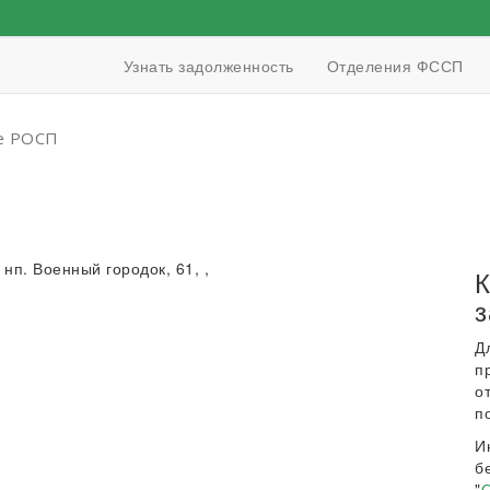
Узнать задолженность
Отделения ФССП
е РОСП
, нп. Военный городок, 61, ,
К
з
Д
п
о
п
И
б
"
О