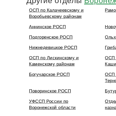
ОСП по Калачеевскому и
Рамо
Воробьевскому районам
Аннинское РОСП
Ново
Подгоренское РОСП
Ольх
Нижнедевицкое РОСП
Гриб
ОСП по Лискинскому и
ОСП 
Каменскому районам
Каши
Богучарское РОСП
ОСП 
Терн
Поворинское РОСП
Буту
УФССП России по
Отде
Воронежской области
назн