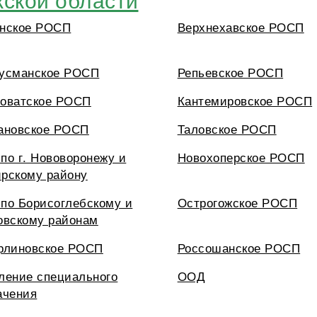
нское РОСП
Верхнехавское РОСП
усманское РОСП
Репьевское РОСП
оватское РОСП
Кантемировское РОСП
ановское РОСП
Таловское РОСП
по г. Нововоронежу и
Новохоперское РОСП
рскому району
по Борисоглебскому и
Острогожское РОСП
овскому районам
рлиновское РОСП
Россошанское РОСП
ление специального
ООД
ачения