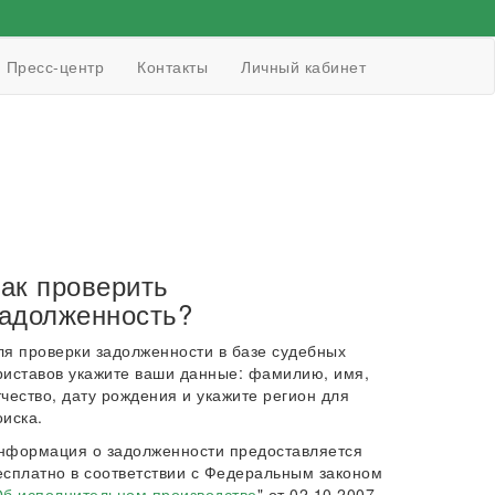
Пресс-центр
Контакты
Личный кабинет
ак проверить
адолженность?
ля проверки задолженности в базе судебных
риставов укажите ваши данные: фамилию, имя,
тчество, дату рождения и укажите регион для
оиска.
нформация о задолженности предоставляется
есплатно в соответствии с Федеральным законом
б исполнительном производстве
" от 02.10.2007