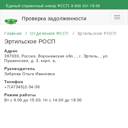
Перейти
Единый справочный номер ФССП:
8 800 301-78-09
к
содержимому
Проверка задолженности
Пере
навиг
Главная
/
Отделения ФССП
/
Эртильское РОСП
Эртильское РОСП
Адрес
397030, Россия, Воронежская обл., , г. Эртиль, , ул.
Пушкинская, д. 3, корп. а,
Руководитель
Зиброва Ольга Ивановна
Телефон
+7(47345)2-34-36
Режим работы
Вт с 9.00 до 15.00, Чт с 14.00 до 18.00