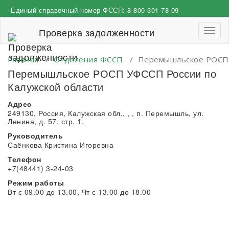
Перейти
Единый справочный номер ФССП:
8 800 301-78-09
к
содержимому
Проверка задолженности
Пере
навиг
Главная
/
Отделения ФССП
/
Перемышльское РОСП 
Перемышльское РОСП УФССП России по
Калужской области
Адрес
249130, Россия, Калужская обл., , , п. Перемышль, ул.
Ленина, д. 57, стр. 1,
Руководитель
Саёнкова Кристина Игоревна
Телефон
+7(48441) 3-24-03
Режим работы
Вт с 09.00 до 13.00, Чт с 13.00 до 18.00