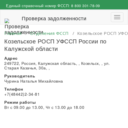
Перейти
Единый справочный номер ФССП:
8 800 301-78-09
к
содержимому
Проверка задолженности
Пере
навиг
Главная
/
Отделения ФССП
/
Козельское РОСП УФСС
Козельское РОСП УФССП России по
Калужской области
Адрес
249722, Россия, Калужская область, , Козельск, , ул.
Старая Казачья, 30а, ,
Руководитель
Чурина Наталья Михайловна
Телефон
+7(48442)2-34-81
Режим работы
Вт с 09.00 до 13.00, Чт с 13.00 до 18.00