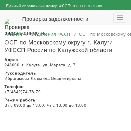
Перейти
Единый справочный номер ФССП:
8 800 301-78-09
к
содержимому
Проверка задолженности
Пере
навиг
Главная
/
Отделения ФССП
/
ОСП по Московскому ок
ОСП по Московскому округу г. Калуги
УФССП России по Калужской области
Адрес
248000, г. Калуга, ул. Марата, д. 7
Руководитель
Ибрагимова Людмила Владимировна
Телефон
+7(4842)74-78-79
Режим работы
Вт с 09.00 до 13.00, Чт с 13.00 до 18.00