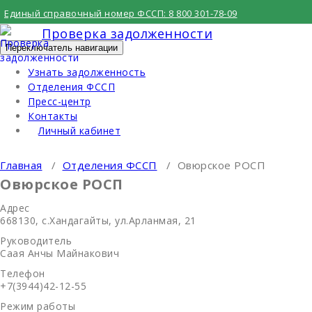
Перейти
Единый справочный номер ФССП:
8 800 301-78-09
к
Проверка задолженности
содержимому
Переключатель навигации
Узнать задолженность
Отделения ФССП
Пресс-центр
Контакты
Личный кабинет
Главная
/
Отделения ФССП
/
Овюрское РОСП
Овюрское РОСП
Адрес
668130, с.Хандагайты, ул.Арланмая, 21
Руководитель
Саая Анчы Майнакович
Телефон
+7(3944)42-12-55
Режим работы