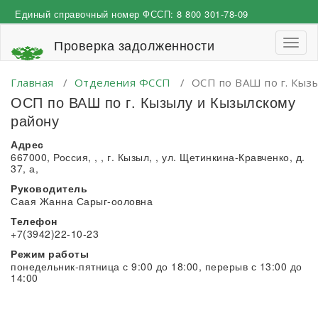
Перейти
Единый справочный номер ФССП:
8 800 301-78-09
к
содержимому
Проверка задолженности
Пере
навиг
Главная
/
Отделения ФССП
/
ОСП по ВАШ по г. Кыз
ОСП по ВАШ по г. Кызылу и Кызылскому
району
Адрес
667000, Россия, , , г. Кызыл, , ул. Щетинкина-Кравченко, д.
37, а,
Руководитель
Саая Жанна Сарыг-ооловна
Телефон
+7(3942)22-10-23
Режим работы
понедельник-пятница с 9:00 до 18:00, перерыв с 13:00 до
14:00