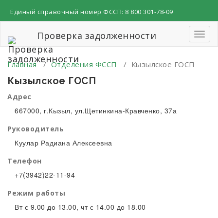
Перейти
Единый справочный номер ФССП:
8 800 301-78-09
к
содержимому
Проверка задолженности
Пере
навиг
Главная
/
Отделения ФССП
/
Кызылское ГОСП
Кызылское ГОСП
Адрес
667000, г.Кызыл, ул.Щетинкина-Кравченко, 37а
Руководитель
Куулар Радиана Алексеевна
Телефон
+7(3942)22-11-94
Режим работы
Вт с 9.00 до 13.00, чт с 14.00 до 18.00