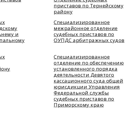
приставов по Тернейскому
району
ых
Специализированное
одскому
межрайонное отделение
ьнему и
судебных приставов по
ипальному
ОУПДС арбитражных судов
ых
Специализированное
отделение по обеспечению
йону
установленного порядка
деятельности Девятого
кассационного суда общей
юрисдикции Управления
Федеральной службы
судебных приставов по
Приморскому краю