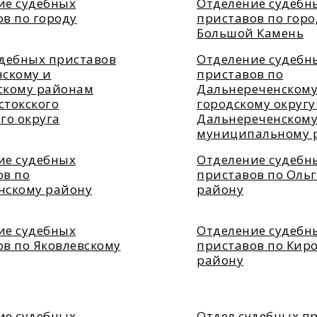
ие судебных
Отделение судебн
в по городу
приставов по горо
Большой Камень
удебных приставов
Отделение судебн
нскому и
приставов по
скому районам
Дальнереченском
стокского
городскому округу
го округа
Дальнереченском
муниципальному 
ие судебных
Отделение судебн
ов по
приставов по Оль
нскому району
району
ие судебных
Отделение судебн
ов по Яковлевскому
приставов по Кир
району
ие судебных
Отдел судебных п