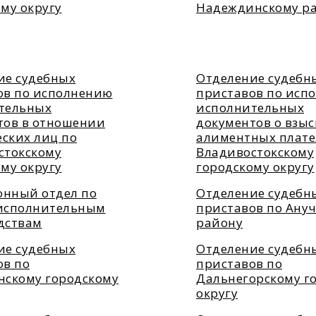
му округу
Надеждинскому р
ие судебных
Отделение судебн
ов по исполнению
приставов по исп
тельных
исполнительных
тов в отношении
документов о взы
ских лиц по
алиментных плате
стокскому
Владивостокскому
му округу
городскому округу
нный отдел по
Отделение судебн
исполнительным
приставов по Ану
дствам
району
ие судебных
Отделение судебн
ов по
приставов по
нскому городскому
Дальнегорскому г
округу