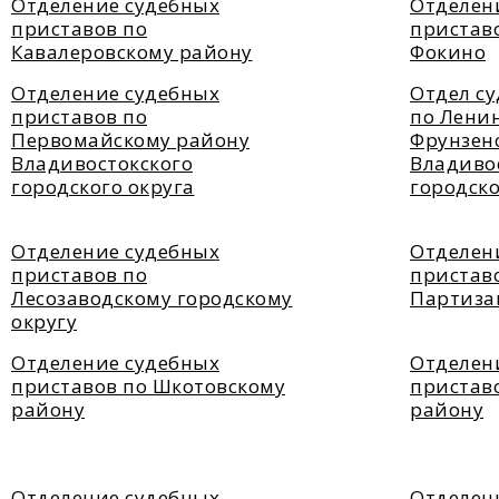
Отделение судебных
Отделен
приставов по
приставо
Кавалеровскому району
Фокино
Отделение судебных
Отдел с
приставов по
по Лени
Первомайскому району
Фрунзен
Владивостокского
Владиво
городского округа
городско
Отделение судебных
Отделен
приставов по
пристав
Лесозаводскому городскому
Партиза
округу
Отделение судебных
Отделен
приставов по Шкотовскому
пристав
району
району
Отделение судебных
Отделен