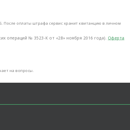
SS. После оплаты штрафа сервис хранит квитанцию в личном
х операций № 3523-К от «28» ноября 2016 года).
Оферта
чает на вопросы.