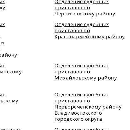
ых
Отделение судебных
ду
приставов по
Черниговскому району
ых
Отделение судебных
приставов по
у
Красноармейскому району
 и
у
району
ых
Отделение судебных
гинскому
приставов по
Михайловскому району
ых
Отделение судебных
овскому
приставов по
Первореченскому району
Владивостокского
городского округа
риставов
Отделение судебных