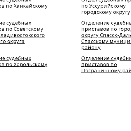
ов по Ханкайскому
по Уссурийскому
городскому округу
ие судебных
Отделение судебн
в по Советскому
приставов по гор
Владивостокского
округу Спасск-Дал
го округа
Спасскому муниц
району
ие судебных
Отделение судебн
ов по Хорольскому
приставов по
Пограничному ра