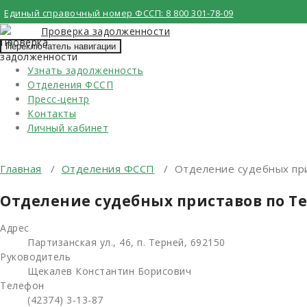
Перейти
Единый справочный номер ФССП:
8 800 301-78-09
к
Проверка задолженности
содержимому
Переключатель навигации
Узнать задолженность
Отделения ФССП
Пресс-центр
Контакты
Личный кабинет
Главная
/
Отделения ФССП
/
Отделение судебных при
Отделение судебных приставов по Т
Адрес
Партизанская ул., 46, п. Терней, 692150
Руководитель
Щекалев Константин Борисович
Телефон
(42374) 3-13-87