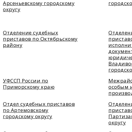
Арсеньевскому городскому
городско
округу
Отделение судебных
Отделен
приставов по Октябрьскому
пристав
району
исполни
докумен
юридиче
Владиво
городско
УФССП России по
Межрайо
Приморскому краю
особым 
произво
Отдел судебных приставов
Отделен
по Артемовскому
пристав
городскому округу
Партиза
округу