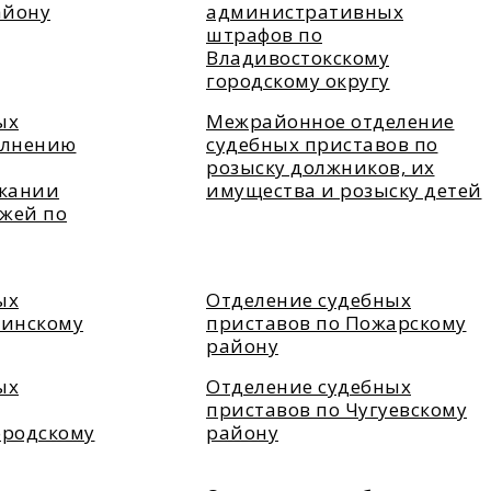
айону
административных
штрафов по
Владивостокскому
городскому округу
ых
Межрайонное отделение
олнению
судебных приставов по
розыску должников, их
скании
имущества и розыску детей
жей по
ых
Отделение судебных
чинскому
приставов по Пожарскому
району
ых
Отделение судебных
приставов по Чугуевскому
ородскому
району