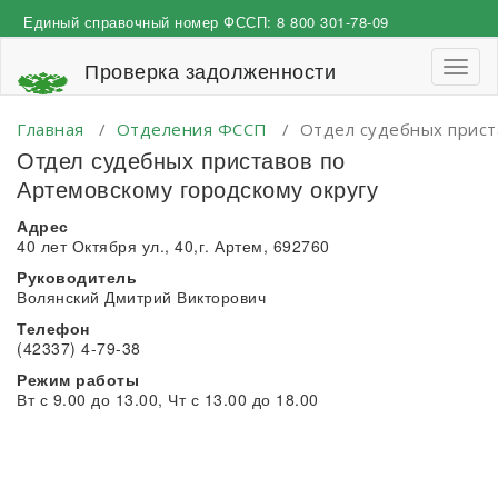
Перейти
Единый справочный номер ФССП:
8 800 301-78-09
к
содержимому
Проверка задолженности
Пере
навиг
Главная
/
Отделения ФССП
/
Отдел судебных прист
Отдел судебных приставов по
Артемовскому городскому округу
Адрес
40 лет Октября ул., 40,г. Артем, 692760
Руководитель
Волянский Дмитрий Викторович
Телефон
(42337) 4-79-38
Режим работы
Вт с 9.00 до 13.00, Чт с 13.00 до 18.00