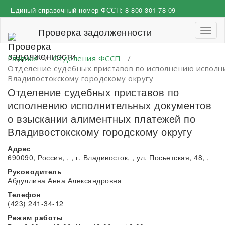
Перейти
Единый справочный номер ФССП:
8 800 301-78-09
к
содержимому
Проверка задолженности
Пере
навиг
Главная
/
Отделения ФССП
/
Отделение судебных приставов по исполнению исполн
Владивостокскому городскому округу
Отделение судебных приставов по
исполнению исполнительных документов
о взыскании алиментных платежей по
Владивостокскому городскому округу
Адрес
690090, Россия, , , г. Владивосток, , ул. Посьетская, 48, ,
Руководитель
Абдуллина Анна Александровна
Телефон
(423) 241-34-12
Режим работы