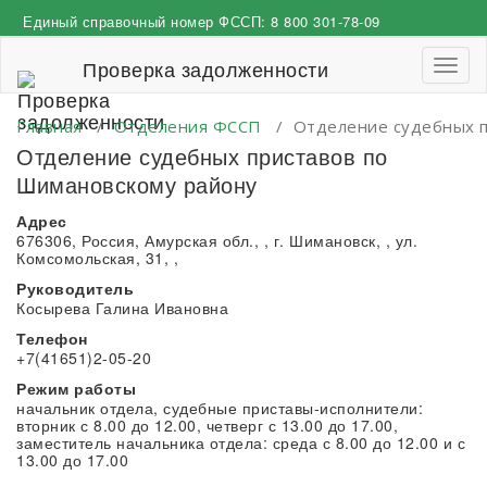
Перейти
Единый справочный номер ФССП:
8 800 301-78-09
к
содержимому
Проверка задолженности
Пере
навиг
Главная
/
Отделения ФССП
/
Отделение судебных п
Отделение судебных приставов по
Шимановскому району
Адрес
676306, Россия, Амурская обл., , г. Шимановск, , ул.
Комсомольская, 31, ,
Руководитель
Косырева Галина Ивановна
Телефон
+7(41651)2-05-20
Режим работы
начальник отдела, судебные приставы-исполнители:
вторник с 8.00 до 12.00, четверг с 13.00 до 17.00,
заместитель начальника отдела: среда с 8.00 до 12.00 и с
13.00 до 17.00