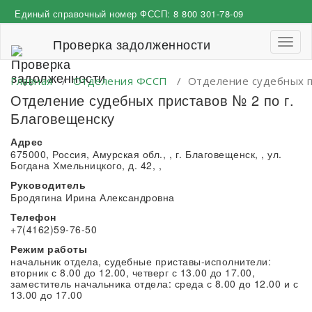
Перейти
Единый справочный номер ФССП:
8 800 301-78-09
к
содержимому
Проверка задолженности
Пере
навиг
Главная
/
Отделения ФССП
/
Отделение судебных п
Отделение судебных приставов № 2 по г.
Благовещенску
Адрес
675000, Россия, Амурская обл., , г. Благовещенск, , ул.
Богдана Хмельницкого, д. 42, ,
Руководитель
Бродягина Ирина Александровна
Телефон
+7(4162)59-76-50
Режим работы
начальник отдела, судебные приставы-исполнители:
вторник с 8.00 до 12.00, четверг с 13.00 до 17.00,
заместитель начальника отдела: среда с 8.00 до 12.00 и с
13.00 до 17.00