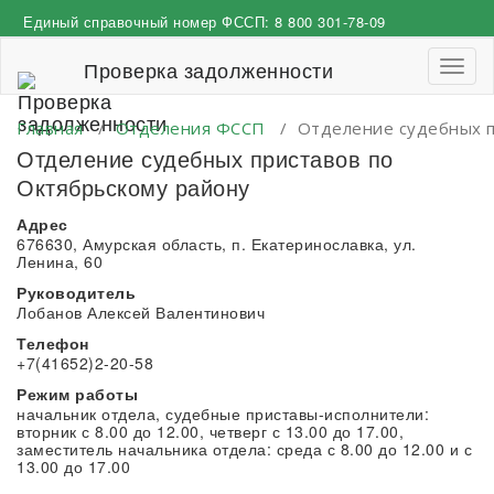
Перейти
Единый справочный номер ФССП:
8 800 301-78-09
к
содержимому
Проверка задолженности
Пере
навиг
Главная
/
Отделения ФССП
/
Отделение судебных п
Отделение судебных приставов по
Октябрьскому району
Адрес
676630, Амурская область, п. Екатеринославка, ул.
Ленина, 60
Руководитель
Лобанов Алексей Валентинович
Телефон
+7(41652)2-20-58
Режим работы
начальник отдела, судебные приставы-исполнители:
вторник с 8.00 до 12.00, четверг с 13.00 до 17.00,
заместитель начальника отдела: среда с 8.00 до 12.00 и с
13.00 до 17.00