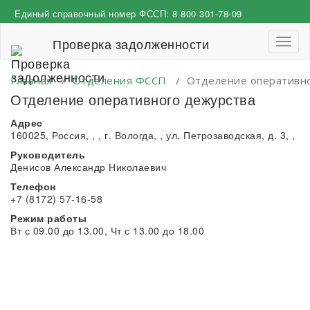
Перейти
Единый справочный номер ФССП:
8 800 301-78-09
к
содержимому
Проверка задолженности
Пере
навиг
Главная
/
Отделения ФССП
/
Отделение оперативн
Отделение оперативного дежурства
Адрес
160025, Россия, , , г. Вологда, , ул. Петрозаводская, д. 3, ,
Руководитель
Денисов Александр Николаевич
Телефон
+7 (8172) 57-16-58
Режим работы
Вт с 09.00 до 13.00, Чт с 13.00 до 18.00